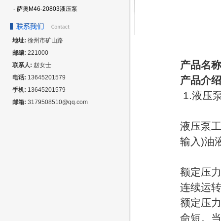
- 萨奥M46-20803液压泵
地址:
徐州市矿山路
邮编:
221000
产品名
联系人:
赵女士
电话:
13645201579
产品介
手机:
13645201579
1.液压
邮箱:
3179508510@qq.com
液压泵工
输入)油
额定压
连续运
额定压力
命短。